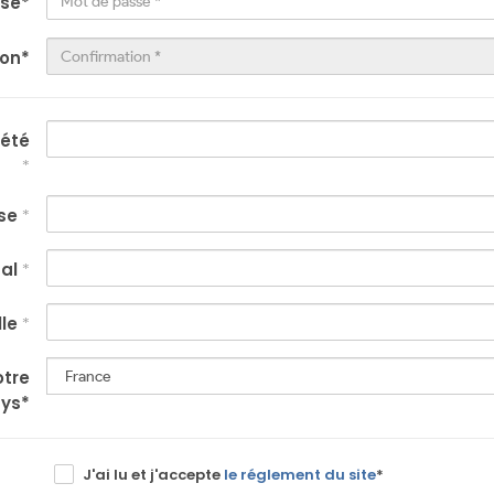
sse
*
ion
*
iété
*
se
*
tal
*
lle
*
otre
ys
*
J'ai lu et j'accepte
le réglement du site
*