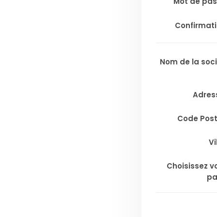
Mot de pa
Confirmat
Nom de la soc
Adres
Code Pos
Vi
Choisissez v
pa